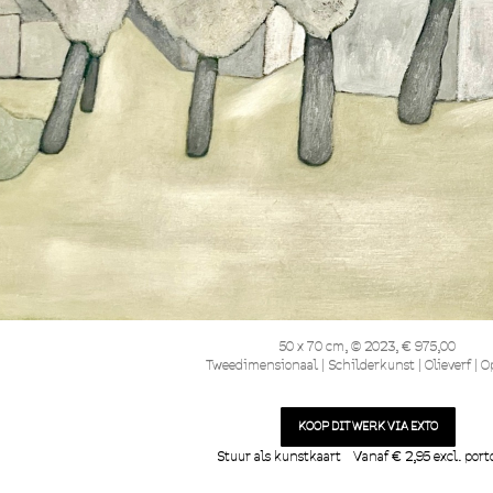
50 x 70 cm, © 2023, € 975,00
Tweedimensionaal | Schilderkunst | Olieverf | O
KOOP DIT WERK VIA EXTO
Stuur als kunstkaart
Vanaf € 2,95 excl. port