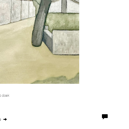
p doek
o