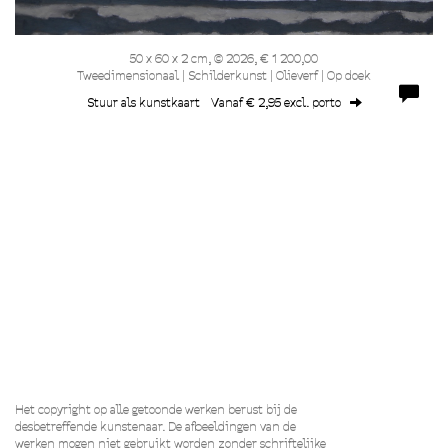
50 x 60 x 2 cm, © 2026, € 1 200,00
Tweedimensionaal | Schilderkunst | Olieverf | Op doek
Stuur als kunstkaart
Vanaf € 2,95 excl. porto
Het copyright op alle getoonde werken berust bij de
desbetreffende kunstenaar. De afbeeldingen van de
werken mogen niet gebruikt worden zonder schriftelijke