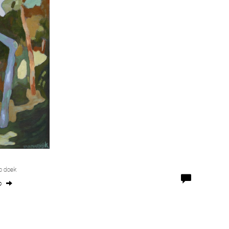
p doek
o