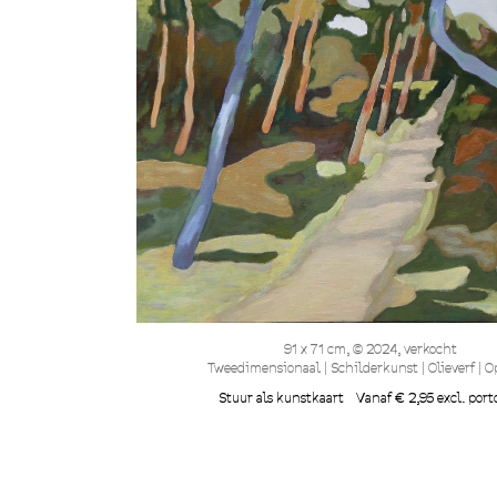
91 x 71 cm, © 2024, verkocht
Tweedimensionaal | Schilderkunst | Olieverf | O
Stuur als kunstkaart
Vanaf € 2,95 excl. port