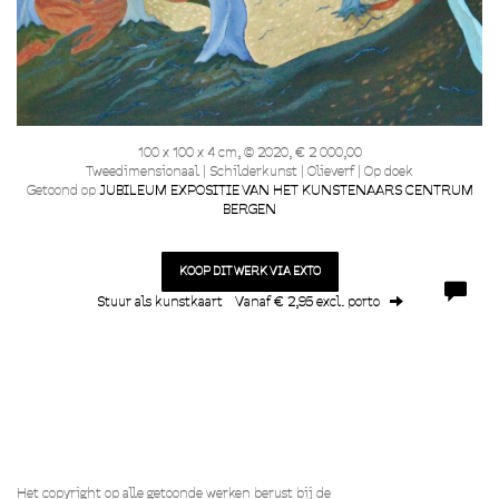
100 x 100 x 4 cm, © 2020, € 2 000,00
Tweedimensionaal | Schilderkunst | Olieverf | Op doek
Getoond op
JUBILEUM EXPOSITIE VAN HET KUNSTENAARS CENTRUM
BERGEN
KOOP DIT WERK VIA EXTO
Stuur als kunstkaart
Vanaf € 2,95 excl. porto
Het copyright op alle getoonde werken berust bij de