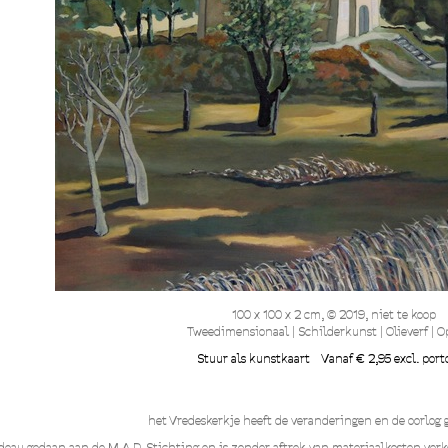
100 x 100 x 2 cm, © 2019, niet te koop
Tweedimensionaal | Schilderkunst | Olieverf | O
Stuur als kunstkaart
Vanaf € 2,95 excl. port
het Vredeskerkje heeft de veranderingen en de oorlog ge
cadeau gedaan aan de M.A.D. Stichting en is zonder aftrek van materiaalkosten ve