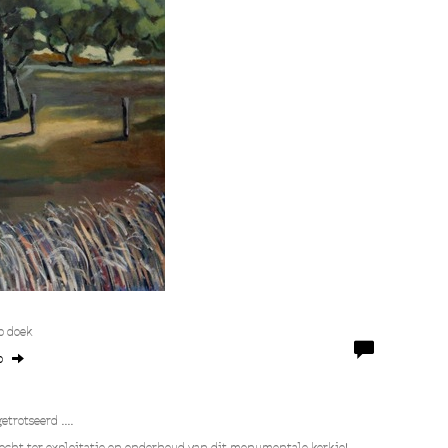
p doek
o
trotseerd ....
rkocht ter exploitatie en onderhoud van dit monumentale kerkje!