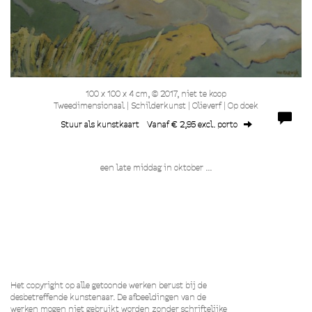
100 x 100 x 4 cm, © 2017, niet te koop
Tweedimensionaal | Schilderkunst | Olieverf | Op doek
Stuur als kunstkaart
Vanaf € 2,95 excl. porto
een late middag in oktober ...
Het copyright op alle getoonde werken berust bij de
desbetreffende kunstenaar. De afbeeldingen van de
werken mogen niet gebruikt worden zonder schriftelijke