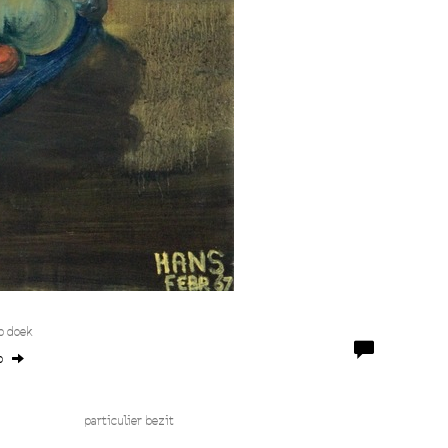
p doek
o
n aan Zee particulier bezit