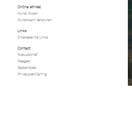
Online Winkel
Kunst Kopen
Kunstkaart Versturen
Links
Interessante Links
Contact
Nieuwsbrief
Reageer
Gastenboek
Privacyverklaring