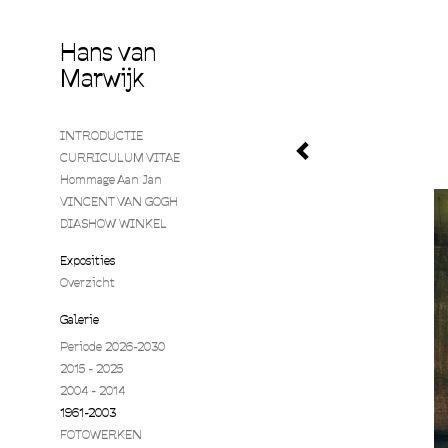
Hans van
Marwijk
INTRODUCTIE
CURRICULUM VITAE
Hommage Aan Jan
VINCENT VAN GOGH
DIASHOW WINKEL
Exposities
Overzicht
Galerie
Periode 2026-2030
2015 - 2025
2004 - 2014
1961-2003
FOTOWERKEN