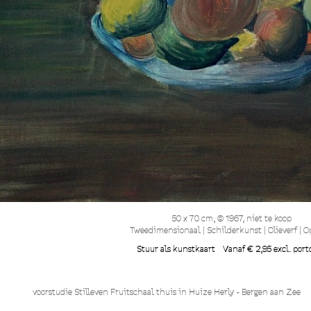
50 x 70 cm, © 1967, niet te koop
Tweedimensionaal | Schilderkunst | Olieverf | O
Stuur als kunstkaart
Vanaf € 2,95 excl. port
voorstudie Stilleven Fruitschaal thuis in Huize Herly - Berge