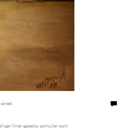
 paneel
ingen linker gedeelte. particulier bezit