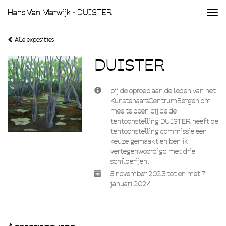
Hans Van Marwijk - DUISTER
Togg
navi
Alle exposities
DUISTER
bij de oproep aan de leden van het
KunstenaarsCentrumBergen om
mee te doen bij de de
tentoonstelling DUISTER heeft de
tentoonstelling commissie een
keuze gemaakt en ben ik
vertegenwoordigd met drie
schilderijen.
5 november 2023 tot en met 7
januari 2024