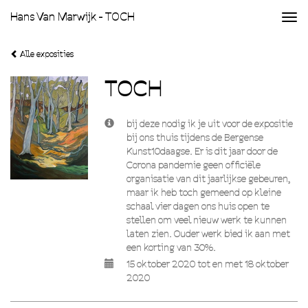
Hans Van Marwijk - TOCH
Togg
navi
Alle exposities
TOCH
bij deze nodig ik je uit voor de expositie
bij ons thuis tijdens de Bergense
Kunst10daagse. Er is dit jaar door de
Corona pandemie geen officiële
organisatie van dit jaarlijkse gebeuren,
maar ik heb toch gemeend op kleine
schaal vier dagen ons huis open te
stellen om veel nieuw werk te kunnen
laten zien. Ouder werk bied ik aan met
een korting van 30%.
15 oktober 2020 tot en met 18 oktober
2020