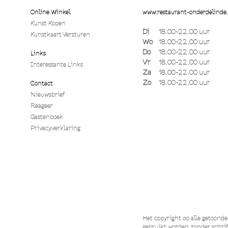
Online Winkel
www.restaurant-onderdelinde.
Kunst Kopen
Di
18.00-22.00 uur
Kunstkaart Versturen
Wo
18.00-22.00 uur
Do
18.00-22.00 uur
Links
Vr
18.00-22.00 uur
Interessante Links
Za
18.00-22.00 uur
Zo
18.00-22.00 uur
Contact
Nieuwsbrief
Reageer
Gastenboek
Privacyverklaring
Het copyright op alle getoond
gebruikt worden zonder schrif