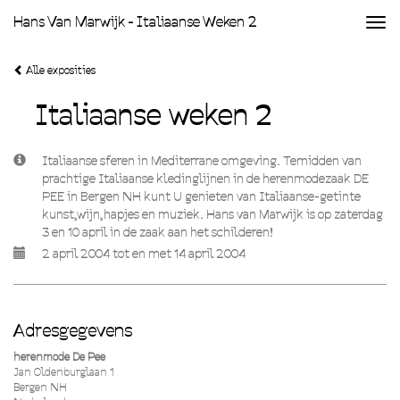
Hans Van Marwijk - Italiaanse Weken 2
Togg
navi
Alle exposities
Italiaanse weken 2
Italiaanse sferen in Mediterrane omgeving. Temidden van
prachtige Italiaanse kledinglijnen in de herenmodezaak DE
PEE in Bergen NH kunt U genieten van Italiaanse-getinte
kunst,wijn,hapjes en muziek. Hans van Marwijk is op zaterdag
3 en 10 april in de zaak aan het schilderen!
2 april 2004 tot en met 14 april 2004
Adresgegevens
herenmode De Pee
Jan Oldenburglaan 1
Bergen NH